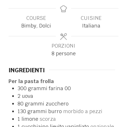
COURSE
CUISINE
Bimby, Dolci
Italiana
PORZIONI
8
persone
INGREDIENTI
Per la pasta frolla
300
grammi
farina 00
2
uova
80
grammi
zucchero
130
grammi
burro
morbido a pezzi
1
limone
scorza
1
cucchiaino
lievito vanigliato
opzionale