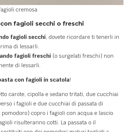
fagioli cremosa
con fagioli secchi o freschi
ndo fagioli secchi
, dovete ricordare ti tenerli in
ima di lessarli.
sando fagioli freschi
(o surgelati freschi) non
nte di lessarli.
pasta con fagioli in scatola
!
to carote, cipolla e sedano tritati, due cucchiai
verso i fagioli e due cucchiai di passata di
 pomodoro) copro i fagioli con acqua e lascio
ioli risulteranno cotti. La passata o il
ostituiti con dei pomodori maturi tagliati a