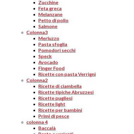
Zucchine
Feta greca
Melanzane
Petto di pollo
Salmone
Colonna3
Merluzzo
Pasta sfoglia
Pomodori secchi
Speck
Avocado
Finger Food
Ricette con pasta Verrigni
Colonna2
Ricette di ciambella
Ricette tipiche Abruzzesi
Ricette pugliesi
Ricette light
Ricette per bambini
Primi di pesce
colonna 4
Baccalà
Pesto e varianti