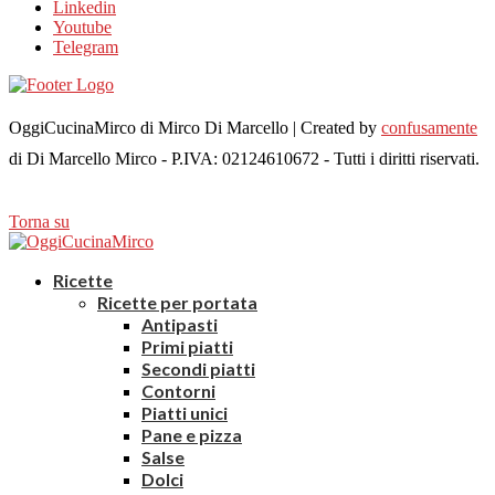
Linkedin
Youtube
Telegram
OggiCucinaMirco di Mirco Di Marcello | Created by
confusamente
di Di Marcello Mirco - P.IVA: 02124610672 - Tutti i diritti riservati.
Torna su
Ricette
Ricette per portata
Antipasti
Primi piatti
Secondi piatti
Contorni
Piatti unici
Pane e pizza
Salse
Dolci