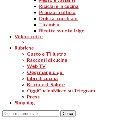
Riciclare in cucina
Pranzo in ufficio
Dolci al cucchiaio
Tiramisù
Ricette svuota frigo
Videoricette
Rubriche
Gusto e T’illustro
Racconti di cucina
Web TV
Oggi mangio qui
Libri di cucina
Briciole di Salute
OggiCucinaMirco su Telegram
Press
Shopping
Cerca