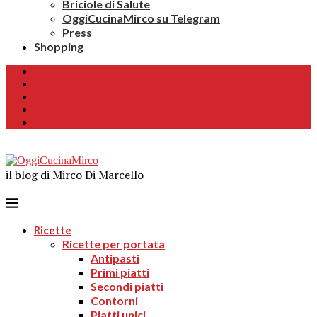
Briciole di Salute
OggiCucinaMirco su Telegram
Press
Shopping
Home
Chi sono
Contatti
Collaborazioni
Newsletter
il blog di Mirco Di Marcello
Ricette
Ricette per portata
Antipasti
Primi piatti
Secondi piatti
Contorni
Piatti unici