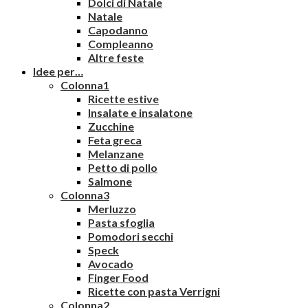
Dolci di Natale
Natale
Capodanno
Compleanno
Altre feste
Idee per…
Colonna1
Ricette estive
Insalate e insalatone
Zucchine
Feta greca
Melanzane
Petto di pollo
Salmone
Colonna3
Merluzzo
Pasta sfoglia
Pomodori secchi
Speck
Avocado
Finger Food
Ricette con pasta Verrigni
Colonna2