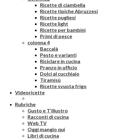
Ricette di ciambella
Ricette tipiche Abruzzesi
Ricette pugliesi
Ricette light
Ricette per bambini
Primi di pesce
colonna 4
Baccalà
Pesto e varianti
Riciclare in cucina
Pranzo in ufficio
Dolci al cucchiaio
Tiramisù
Ricette svuota frigo
Videoricette
Rubriche
Gusto e T’illustro
Racconti di cucina
Web TV
Oggi mangio qui
Libri di cucina