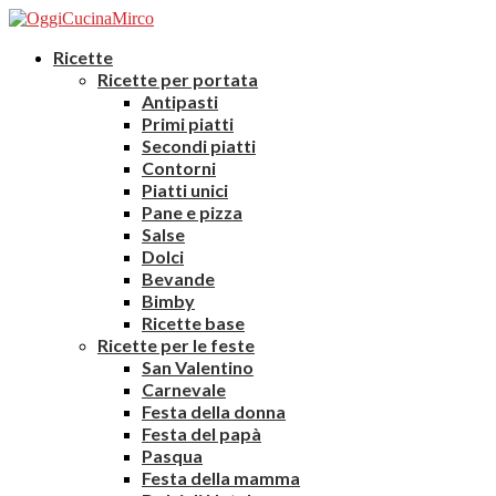
Ricette
Ricette per portata
Antipasti
Primi piatti
Secondi piatti
Contorni
Piatti unici
Pane e pizza
Salse
Dolci
Bevande
Bimby
Ricette base
Ricette per le feste
San Valentino
Carnevale
Festa della donna
Festa del papà
Pasqua
Festa della mamma