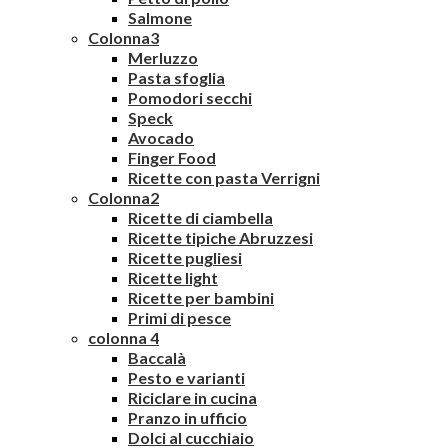
Salmone
Colonna3
Merluzzo
Pasta sfoglia
Pomodori secchi
Speck
Avocado
Finger Food
Ricette con pasta Verrigni
Colonna2
Ricette di ciambella
Ricette tipiche Abruzzesi
Ricette pugliesi
Ricette light
Ricette per bambini
Primi di pesce
colonna 4
Baccalà
Pesto e varianti
Riciclare in cucina
Pranzo in ufficio
Dolci al cucchiaio