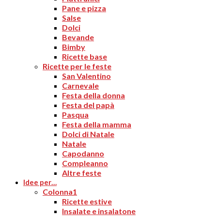
Pane e pizza
Salse
Dolci
Bevande
Bimby
Ricette base
Ricette per le feste
San Valentino
Carnevale
Festa della donna
Festa del papà
Pasqua
Festa della mamma
Dolci di Natale
Natale
Capodanno
Compleanno
Altre feste
Idee per…
Colonna1
Ricette estive
Insalate e insalatone