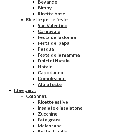
Bevande
Bimby
Ricette base
Ricette per le feste
San Valentino
Carnevale
Festa della donna
Festa del papà
Pasqua
Festa della mamma
Dolci di Natale
Natale
Capodanno
Compleanno
Altre feste
Idee per…
Colonna1
Ricette estive
Insalate e insalatone
Zucchine
Feta greca
Melanzane
Petto di pollo