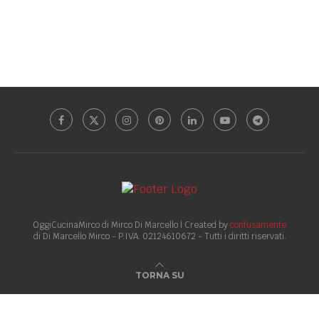
OggiCucinaMirco di Mirco Di Marcello | Created by
confusamente
di Di Marcello Mirco - P.IVA: 02124610672 - Tutti i diritti riservati.
TORNA SU