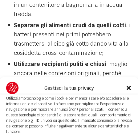
in un contenitore a bagnomaria in acqua
fredda.
Separare gli alimenti crudi da quelli cotti
: i
batteri presenti nei primi potrebbero
trasmettersi al cibo già cotto dando vita alla
cosiddetta cross-contaminazione;
Utilizzare recipienti puliti e chiusi
: meglio
ancora nelle confezioni originali, perché
queste riportano la scadenza e indicazioni
Gestisci la tua privacy
di conservazione. I cibi preparati in casa
Utilizziamo tecnologie come i cookie per memorizzare e/o accedere alle
devono essere riparati con un coperchio;
informazioni del dispositivo. Lo facciamo per migliorare l'esperienza di
navigazione e per mostrare annunci (non) personalizzati. Il consenso a
Pulite il frigorifero di frequente
, una volta
queste tecnologie ci consentirà di elaborare dati quali il comportamento di
alla settimana o almeno una volta ogni due
navigazione o gli ID univoci su questo sito. Il mancato consenso o la revoca
del consenso possono influire negativamente su alcune caratteristiche e
settimane. Utilizzate per la pulizia di cassetti
funzioni.