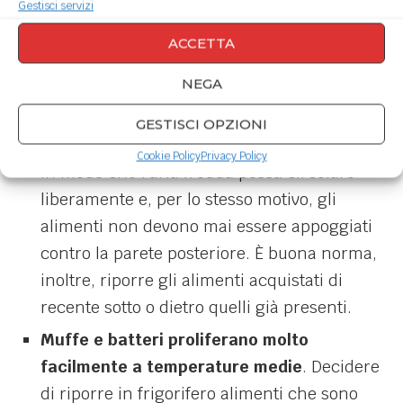
e ripiani uno spray fai-da-te realizzato
Gestisci servizi
utilizzando acqua e bicarbonato. Pulite il
ACCETTA
tutto con una spugna, risciacquate con un
NEGA
panno umido ed asciugate con uno
strofinaccio asciutto e pulito.
GESTISCI OPZIONI
Il frigo non deve essere mai troppo pieno
,
Cookie Policy
Privacy Policy
in modo che l’aria fredda possa circolare
liberamente e, per lo stesso motivo, gli
alimenti non devono mai essere appoggiati
contro la parete posteriore. È buona norma,
inoltre, riporre gli alimenti acquistati di
recente sotto o dietro quelli già presenti.
Muffe e batteri proliferano molto
facilmente a temperature medie
. Decidere
di riporre in frigorifero alimenti che sono