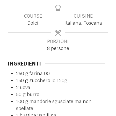
COURSE
CUISINE
Dolci
Italiana, Toscana
PORZIONI
8
persone
INGREDIENTI
250
g
farina 00
150
g
zucchero
io 120g
2
uova
50
g
burro
100
g
mandorle sgusciate ma non
spellate
1
bustina
vanillina