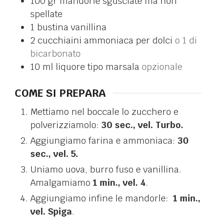
100
gr
mandorle sgusciate ma non
spellate
1
bustina
vanillina
2
cucchiaini
ammoniaca per dolci
o 1 di
bicarbonato
10
ml
liquore tipo marsala
opzionale
COME SI PREPARA
Mettiamo nel boccale lo zucchero e
polverizziamolo:
30 sec., vel. Turbo.
Aggiungiamo farina e ammoniaca:
30
sec., vel. 5.
Uniamo uova, burro fuso e vanillina.
Amalgamiamo
1 min., vel. 4
.
Aggiungiamo infine le mandorle:
1 min.,
vel. Spiga
.