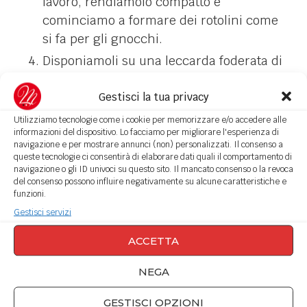
lavoro, rendiamolo compatto e
cominciamo a formare dei rotolini come
si fa per gli gnocchi.
Disponiamoli su una leccarda foderata di
carta forno distanziando abbastanza
l’uno dall’altro: in cottura si gonfieranno.
Gestisci la tua privacy
Inforniamo in forno già caldo a 180°C per
Utilizziamo tecnologie come i cookie per memorizzare e/o accedere alle
informazioni del dispositivo. Lo facciamo per migliorare l'esperienza di
circa 15 minuti. I panetti dovranno
navigazione e per mostrare annunci (non) personalizzati. Il consenso a
essere cotti ma non dorati.
queste tecnologie ci consentirà di elaborare dati quali il comportamento di
navigazione o gli ID univoci su questo sito. Il mancato consenso o la revoca
Tiriamoli fuori, tagliamoli in obliquo con
del consenso possono influire negativamente su alcune caratteristiche e
funzioni.
uno spessore di circa 1 cm (dando la
Gestisci servizi
classica forma di cantuccio) e riporli
nella teglia per infornarli altri 5 minuti,
ACCETTA
sempre a 180°C.
NEGA
Per dare un colore lucido alla superficie
potete, prima di infornare, spennellare la
GESTISCI OPZIONI