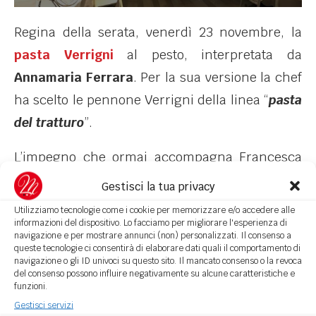
Regina della serata, venerdì 23 novembre, la
pasta Verrigni
al pesto, interpretata da
Annamaria Ferrara
. Per la sua versione la chef
ha scelto le pennone Verrigni della linea “
pasta
del tratturo
”.
L’impegno che ormai accompagna Francesca
Petrei Castelli è quello di promuovere la “
buona
Gestisci la tua privacy
pasta
” fatta con “
solo grano italiano
”. La
Utilizziamo tecnologie come i cookie per memorizzare e/o accedere alle
qualità paga sempre, e la dimostrazione è
informazioni del dispositivo. Lo facciamo per migliorare l'esperienza di
navigazione e per mostrare annunci (non) personalizzati. Il consenso a
proprio l’antico pastificio che, in pochi anni di
queste tecnologie ci consentirà di elaborare dati quali il comportamento di
navigazione o gli ID univoci su questo sito. Il mancato consenso o la revoca
una gestione nuova, vigorosa e “fatta con
del consenso possono influire negativamente su alcune caratteristiche e
funzioni.
amore”, ha conquistato il cuore di
grandi chef
Gestisci servizi
di tutto il mondo
.