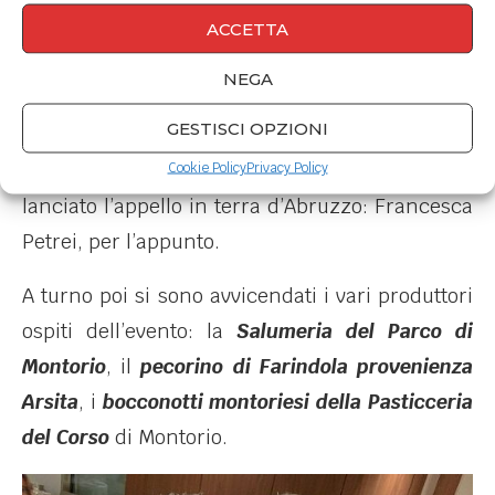
ACCETTA
Il Pasta Pesto Day all’Osteria dei sani
NEGA
La serata all’Osteria dei Sani si è aperta proprio
GESTISCI OPZIONI
con i saluti di rito del presentatore
Luca
Maggitti
e la presentazione di colei che ha
Cookie Policy
Privacy Policy
lanciato l’appello in terra d’Abruzzo: Francesca
Petrei, per l’appunto.
A turno poi si sono avvicendati i vari produttori
ospiti dell’evento: la
Salumeria del Parco di
Montorio
, il
pecorino di Farindola provenienza
Arsita
, i
bocconotti montoriesi della Pasticceria
del Corso
di Montorio.