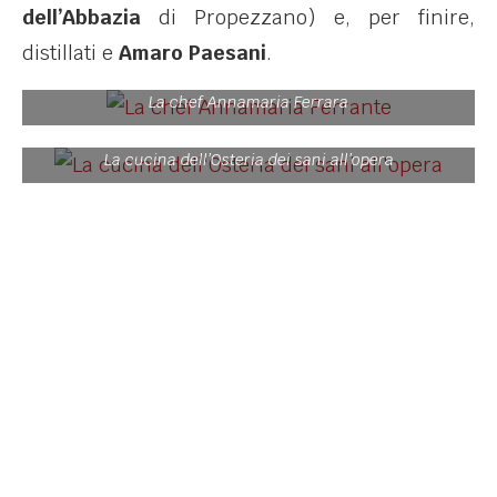
dell’Abbazia
di Propezzano) e, per finire,
distillati e
Amaro Paesani
.
La chef Annamaria Ferrara
La cucina dell’Osteria dei sani all’opera