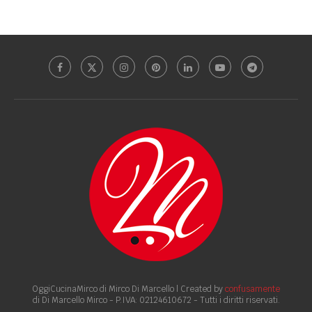
OggiCucinaMirco di Mirco Di Marcello | Created by
confusamente
di Di Marcello Mirco - P.IVA: 02124610672 - Tutti i diritti riservati.