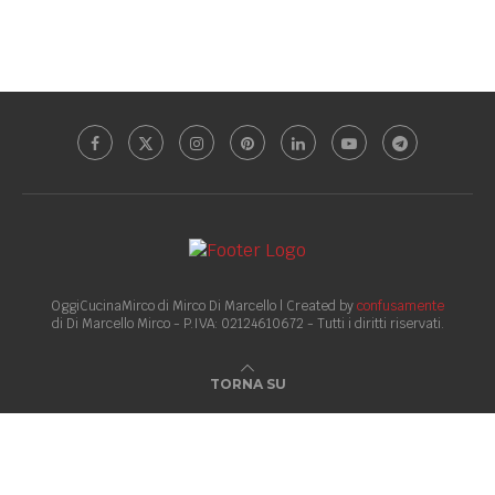
OggiCucinaMirco di Mirco Di Marcello | Created by
confusamente
di Di Marcello Mirco - P.IVA: 02124610672 - Tutti i diritti riservati.
TORNA SU