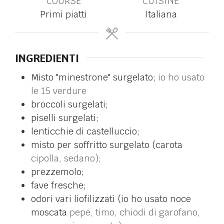
COURSE
CUISINE
Primi piatti
Italiana
INGREDIENTI
Misto "minestrone" surgelato;
io ho usato
le 15 verdure
broccoli surgelati;
piselli surgelati;
lenticchie di castelluccio;
misto per soffritto surgelato (carota
cipolla, sedano);
prezzemolo;
fave fresche;
odori vari liofilizzati (io ho usato noce
moscata
pepe, timo, chiodi di garofano,