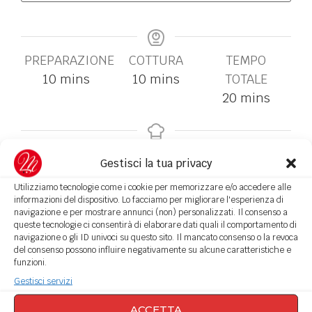
PREPARAZIONE
COTTURA
TEMPO
10
mins
10
mins
TOTALE
20
mins
COURSE
CUISINE
Gestisci la tua privacy
Antipasti, Contorni
Italiana
Utilizziamo tecnologie come i cookie per memorizzare e/o accedere alle
informazioni del dispositivo. Lo facciamo per migliorare l'esperienza di
navigazione e per mostrare annunci (non) personalizzati. Il consenso a
PORZIONI
queste tecnologie ci consentirà di elaborare dati quali il comportamento di
navigazione o gli ID univoci su questo sito. Il mancato consenso o la revoca
4
persone
del consenso possono influire negativamente su alcune caratteristiche e
funzioni.
INGREDIENTI
Gestisci servizi
2
Melanzane
ACCETTA