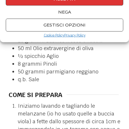
10
Pomodorini
NEGA
12
filetti di acciughe
q.b.
Timo e origano fresco
GESTISCI OPZIONI
Per il pesto
Cookie Policy
Privacy Policy
25
grammi
Basilico fresco
o rucola
50
ml
Olio extravergine di oliva
½
spicchio
Aglio
8
grammi
Pinoli
50
grammi
parmigiano reggiano
q.b.
Sale
COME SI PREPARA
Iniziamo lavando e tagliando le
melanzane (io ho usato quelle a buccia
viola) a fette dallo spessore di circa 1cm e