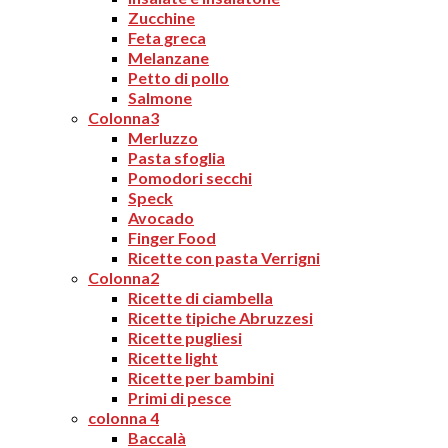
Zucchine
Feta greca
Melanzane
Petto di pollo
Salmone
Colonna3
Merluzzo
Pasta sfoglia
Pomodori secchi
Speck
Avocado
Finger Food
Ricette con pasta Verrigni
Colonna2
Ricette di ciambella
Ricette tipiche Abruzzesi
Ricette pugliesi
Ricette light
Ricette per bambini
Primi di pesce
colonna 4
Baccalà