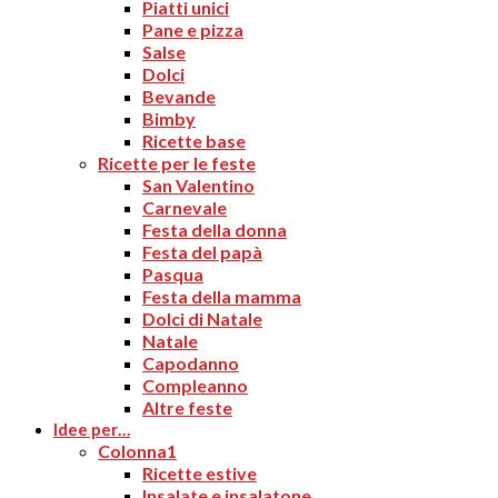
Piatti unici
Pane e pizza
Salse
Dolci
Bevande
Bimby
Ricette base
Ricette per le feste
San Valentino
Carnevale
Festa della donna
Festa del papà
Pasqua
Festa della mamma
Dolci di Natale
Natale
Capodanno
Compleanno
Altre feste
Idee per…
Colonna1
Ricette estive
Insalate e insalatone