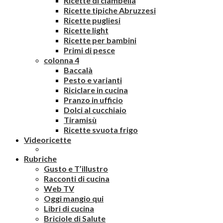
Ricette di ciambella
Ricette tipiche Abruzzesi
Ricette pugliesi
Ricette light
Ricette per bambini
Primi di pesce
colonna 4
Baccalà
Pesto e varianti
Riciclare in cucina
Pranzo in ufficio
Dolci al cucchiaio
Tiramisù
Ricette svuota frigo
Videoricette
Rubriche
Gusto e T’illustro
Racconti di cucina
Web TV
Oggi mangio qui
Libri di cucina
Briciole di Salute