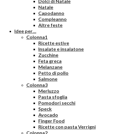
Dolci di Natale
Natale
Capodanno
Compleanno
Altre feste
Idee per…
Colonna1
Ricette estive
Insalate e insalatone
Zucchine
Feta greca
Melanzane
Petto di pollo
Salmone
Colonna3
Merluzzo
Pasta sfoglia
Pomodori secchi
Speck
Avocado
Finger Food
Ricette con pasta Verrigni
Colonna2