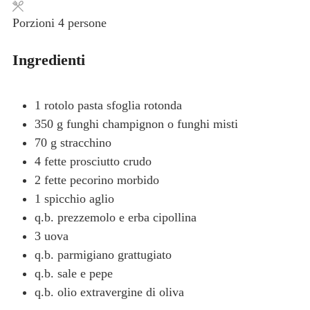
Porzioni
4
persone
Ingredienti
1
rotolo
pasta sfoglia rotonda
350
g
funghi champignon
o funghi misti
70
g
stracchino
4
fette
prosciutto crudo
2
fette
pecorino morbido
1
spicchio
aglio
q.b.
prezzemolo e erba cipollina
3
uova
q.b.
parmigiano grattugiato
q.b.
sale e pepe
q.b.
olio extravergine di oliva