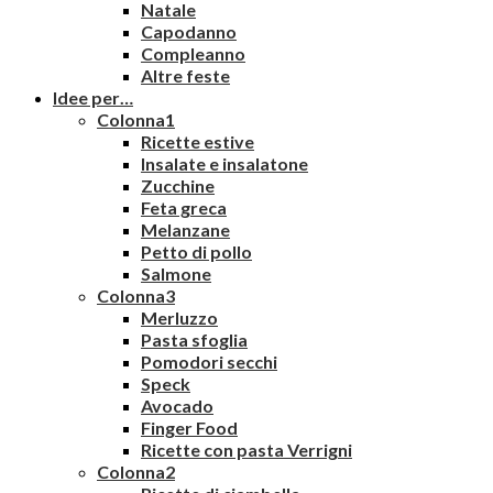
Natale
Capodanno
Compleanno
Altre feste
Idee per…
Colonna1
Ricette estive
Insalate e insalatone
Zucchine
Feta greca
Melanzane
Petto di pollo
Salmone
Colonna3
Merluzzo
Pasta sfoglia
Pomodori secchi
Speck
Avocado
Finger Food
Ricette con pasta Verrigni
Colonna2