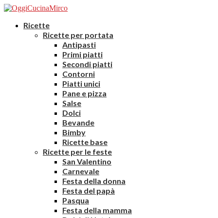
Ricette
Ricette per portata
Antipasti
Primi piatti
Secondi piatti
Contorni
Piatti unici
Pane e pizza
Salse
Dolci
Bevande
Bimby
Ricette base
Ricette per le feste
San Valentino
Carnevale
Festa della donna
Festa del papà
Pasqua
Festa della mamma