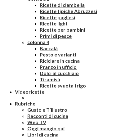
Ricette di ciambella
Ricette tipiche Abruzzesi
Ricette pugliesi
Ricette light
Ricette per bambini
Primi di pesce
colonna 4
Baccalà
Pesto e varianti
Riciclare in cucina
Pranzo in ufficio
Dolci al cucchiaio
Tiramisù
Ricette svuota frigo
Videoricette
Rubriche
Gusto e T’illustro
Racconti di cucina
Web TV
Oggi mangio qui
Libri di cucina