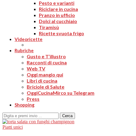
Pesto e varianti
Riciclare in cucina
Pranzo in ufficio
Dolci al cucchiaio
Tiramisù
Ricette svuota frigo
Videoricette
Rubriche
Gusto e T’illustro
Racconti di cucina
Web TV
Oggi mangio qui
Libri di cucina
Briciole di Salute
OggiCucinaMirco su Telegram
Press
Shopping
Cerca
Piatti unici