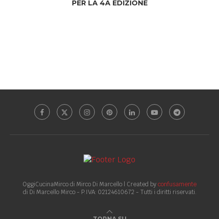
PER LA 4A EDIZIONE
OggiCucinaMirco di Mirco Di Marcello | Created by
confusamente
di Di Marcello Mirco - P.IVA: 02124610672 - Tutti i diritti riservati.
TORNA SU