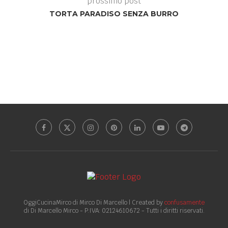
prossimo post
TORTA PARADISO SENZA BURRO
OggiCucinaMirco di Mirco Di Marcello | Created by
confusamente
di Di Marcello Mirco - P.IVA: 02124610672 - Tutti i diritti riservati.