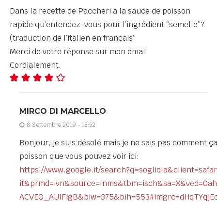
Dans la recette de Paccheri à la sauce de poisson
rapide qu’entendez-vous pour l’ingrédient “semelle”?
(traduction de l’italien en français”
Merci de votre réponse sur mon émail
Cordialement.
MIRCO DI MARCELLO
8 Settembre 2019 - 13:52
Bonjour, je suis désolé mais je ne sais pas comment ça
poisson que vous pouvez voir ici:
https://www.google.it/search?q=sogliola&client=safar
it&prmd=ivn&source=lnms&tbm=isch&sa=X&ved=0a
ACVEQ_AUIFigB&biw=375&bih=553#imgrc=dHqTYqjE