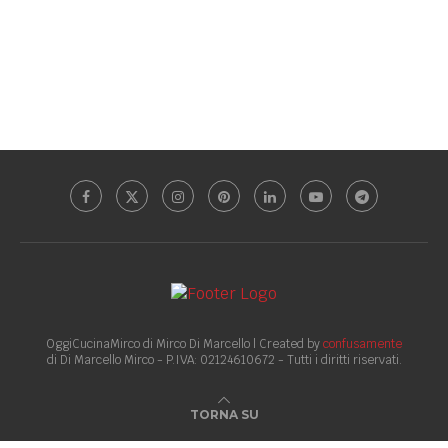
OggiCucinaMirco di Mirco Di Marcello | Created by
confusamente
di Di Marcello Mirco - P.IVA: 02124610672 - Tutti i diritti riservati.
TORNA SU