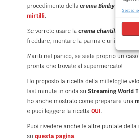
procedimento della
crema Bimby
descritto
Gestisci s
mirtilli
.
Se vorrete usare la
crema chantilly
, vi ba
freddare, montare la panna e unirle insiem
Mariti nel panico, se siete proprio un cas
pronta che trovate al supermercato!
Ho proposto la ricetta della millefoglie ve
last minute in onda su
Streaming World 
ho anche mostrato come preparare una
m
e puoi leggere la ricetta
QUI
.
Puoi rivedere anche le altre puntate della
su
questa pagina
.