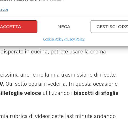
 nella mia ricetta della
torta della nonna con
ervizi
ACCETTA
NEGA
GESTISCI OPZ
sterà, una volta preparata la crema e fatta
e delicatamente dal basso verso l’alto.
Cookie Policy
Privacy Policy
o disperato in cucina, potrete usare la crema
locissima anche nella mia trasmissione di ricette
TV
. Qui sotto potrai rivederla. In questa occasione
illefoglie veloce
utilizzando i
biscotti di sfoglia
 mia rubrica di videoricette last minute andando