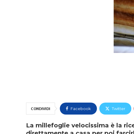
CONDIVIDI
Facebook
Twitter
La millefoglie velocissima è la ric
direttamente a casa per poi farcir