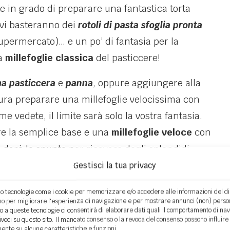
te in grado di preparare una fantastica torta
 vi basteranno dei
rotoli di pasta sfoglia pronta
supermercato)… e un po’ di fantasia per la
la
millefoglie classica
del pasticcere!
a pasticcera
e
panna
, oppure aggiungere alla
ttura preparare una millefoglie velocissima con
me vedete, il limite sarà solo la vostra fantasia.
re la semplice base e una
millefoglie veloce
con
 darò lo spunto per ricavare degli splendidi
mplicemente dai rimasugli di millefoglie e di
Gestisci la tua privacy
o tecnologie come i cookie per memorizzare e/o accedere alle informazioni del dis
o per migliorare l'esperienza di navigazione e per mostrare annunci (non) person
cera
seguendo le indicazioni della ricetta della
o a queste tecnologie ci consentirà di elaborare dati quali il comportamento di na
nivoci su questo sito. Il mancato consenso o la revoca del consenso possono influire
se avete il Bimby, potete seguire il
nte su alcune caratteristiche e funzioni.