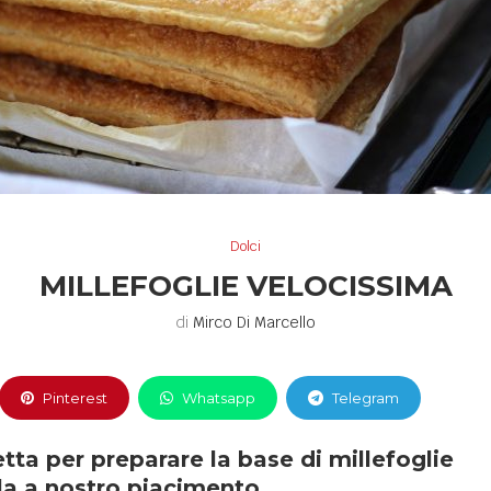
Dolci
MILLEFOGLIE VELOCISSIMA
di
Mirco Di Marcello
Pinterest
Whatsapp
Telegram
etta per preparare la base di millefoglie
la a nostro piacimento.