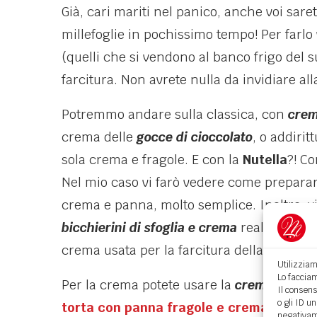
Già, cari mariti nel panico, anche voi sare
millefoglie in pochissimo tempo! Per farlo
(quelli che si vendono al banco frigo del 
farcitura. Non avrete nulla da invidiare al
Potremmo andare sulla classica, con
crem
crema delle
gocce di cioccolato
, o addiri
sola crema e fragole. E con la
Nutella
?! Co
Nel mio caso vi farò vedere come prepara
crema e panna, molto semplice. Inoltre, vi
bicchierini di sfoglia e crema
realizzati se
crema usata per la farcitura della torta.
Utilizziam
Lo facciam
Per la crema potete usare la
crema pastic
Il consens
o gli ID u
torta con panna fragole e crema
oppure, 
negativame