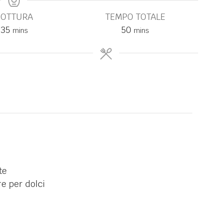
COTTURA
TEMPO TOTALE
35
50
mins
mins
te
re per dolci