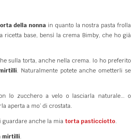
torta della nonna
in quanto la nostra pasta frolla
 ricetta base, bensì la crema Bimby, che ho già
 che sulla torta, anche nella crema. Io ho preferito
mirtilli
. Naturalmente potete anche ometterli se
on lo zucchero a velo o lasciarla naturale… o
rla aperta a mo’ di crostata.
o di guardare anche la mia
torta pasticciotto
.
mirtilli
.