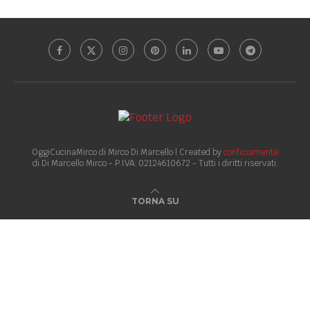
OggiCucinaMirco di Mirco Di Marcello | Created by
confusamente
di Di Marcello Mirco - P.IVA: 02124610672 - Tutti i diritti riservati.
TORNA SU