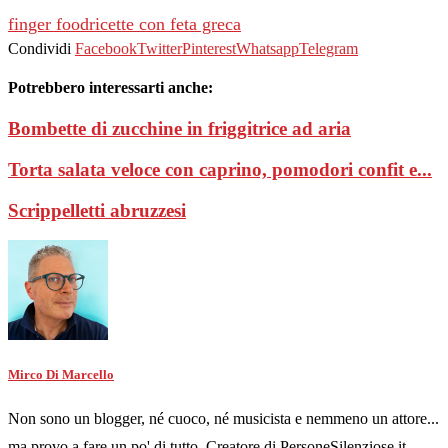
finger food
ricette con feta greca
Condividi
Facebook
Twitter
Pinterest
Whatsapp
Telegram
Potrebbero interessarti anche:
Bombette di zucchine in friggitrice ad aria
Torta salata veloce con caprino, pomodori confit e...
Scrippelletti abruzzesi
Mirco Di Marcello
Non sono un blogger, né cuoco, né musicista e nemmeno un attore...
ma provo a fare un po' di tutto. Creatore di PersoneSilenziose.it