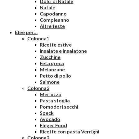
Dolci di Natale
Natale
Capodanno
Compleanno
Altre feste
Idee per…
Colonna1
Ricette estive
Insalate e insalatone
Zucchine
Feta greca
Melanzane
Petto di pollo
Salmone
Colonna3
Merluzzo
Pasta sfoglia
Pomodori secchi
Speck
Avocado
Finger Food
Ricette con pasta Verrigni
Colonna2