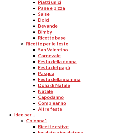
Piatti unici
Pane e pizza
Salse
Dolci
Bevande
Bimby
Ricette base
Ricette per le feste
San Valentino
Carnevale
Festa della donna
Festa del papà
Pasqua
Festa della mamma
Dolci di Natale
Natale
Capodanno
Compleanno
Altre feste
Idee per…
Colonna1
Ricette estive
Insalate e insalatone