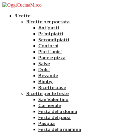
Ricette
Ricette per portata
Antipasti
Primi piatti
Secondi piatti
Contorni
Piatti unici
Pane e pizza
Salse
Dolci
Bevande
Bimby
Ricette base
Ricette per le feste
San Valentino
Carnevale
Festa della donna
Festa del papà
Pasqua
Festa della mamma