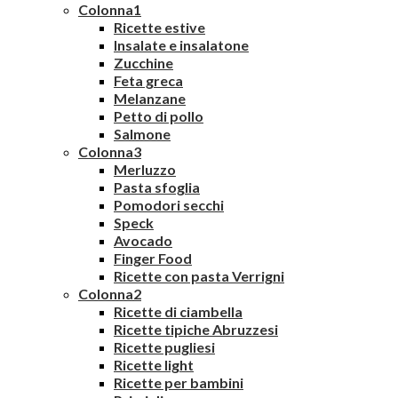
Colonna1
Ricette estive
Insalate e insalatone
Zucchine
Feta greca
Melanzane
Petto di pollo
Salmone
Colonna3
Merluzzo
Pasta sfoglia
Pomodori secchi
Speck
Avocado
Finger Food
Ricette con pasta Verrigni
Colonna2
Ricette di ciambella
Ricette tipiche Abruzzesi
Ricette pugliesi
Ricette light
Ricette per bambini