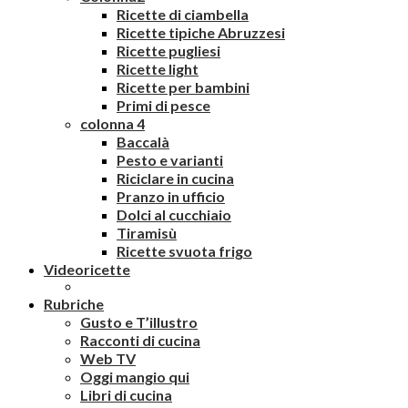
Ricette di ciambella
Ricette tipiche Abruzzesi
Ricette pugliesi
Ricette light
Ricette per bambini
Primi di pesce
colonna 4
Baccalà
Pesto e varianti
Riciclare in cucina
Pranzo in ufficio
Dolci al cucchiaio
Tiramisù
Ricette svuota frigo
Videoricette
Rubriche
Gusto e T’illustro
Racconti di cucina
Web TV
Oggi mangio qui
Libri di cucina