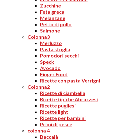
Zucchine
Feta greca
Melanzane
Petto di pollo
Salmone
Colonna3
Merluzzo
Pasta sfoglia
Pomodori secchi
Speck
Avocado
Finger Food
Ricette con pasta Verrigni
Colonna2
Ricette di ciambella
Ricette tipiche Abruzzesi
Ricette pugliesi
Ricette light
Ricette per bambini
Primi di pesce
colonna 4
Baccalà