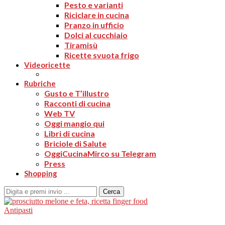
Pesto e varianti
Riciclare in cucina
Pranzo in ufficio
Dolci al cucchiaio
Tiramisù
Ricette svuota frigo
Videoricette
Rubriche
Gusto e T’illustro
Racconti di cucina
Web TV
Oggi mangio qui
Libri di cucina
Briciole di Salute
OggiCucinaMirco su Telegram
Press
Shopping
Cerca
Antipasti