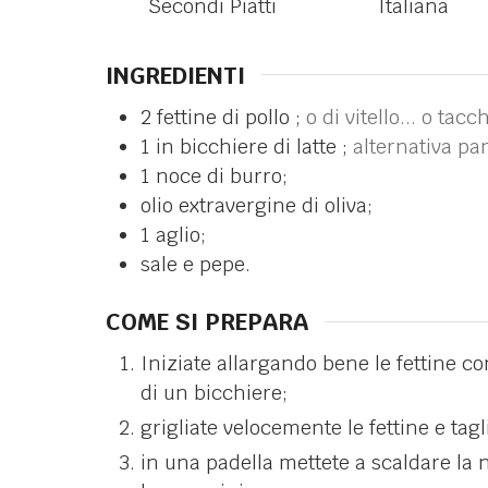
Secondi Piatti
Italiana
INGREDIENTI
2
fettine di pollo ;
o di vitello... o tacc
1
in
bicchiere di latte ;
alternativa p
1
noce di burro;
olio extravergine di oliva;
1
aglio;
sale e pepe.
COME SI PREPARA
Iniziate allargando bene le fettine co
di un bicchiere;
grigliate velocemente le fettine e tagl
in una padella mettete a scaldare la n