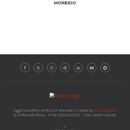
MORBIDO
OggiCucinaMirco di Mirco Di Marcello | Created by
confusamente
di Di Marcello Mirco - P.IVA: 02124610672 - Tutti i diritti riservati.