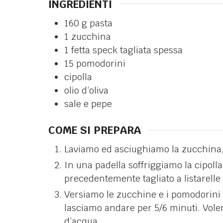
INGREDIENTI
160
g
pasta
1
zucchina
1
fetta
speck tagliata spessa
15
pomodorini
cipolla
olio d’oliva
sale e pepe
COME SI PREPARA
Laviamo ed asciughiamo la zucchina, 
In una padella soffriggiamo la cipolla
precedentemente tagliato a listarell
Versiamo le zucchine e i pomodorini 
lasciamo andare per 5/6 minuti. Vol
d’acqua.