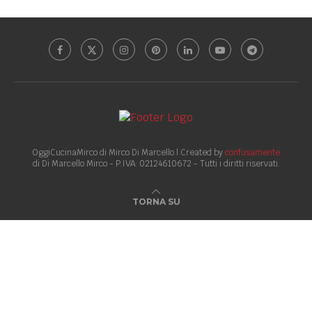
OggiCucinaMirco di Mirco Di Marcello | Created by
confusamente
di Di Marcello Mirco - P.IVA: 02124610672 - Tutti i diritti riservati.
TORNA SU