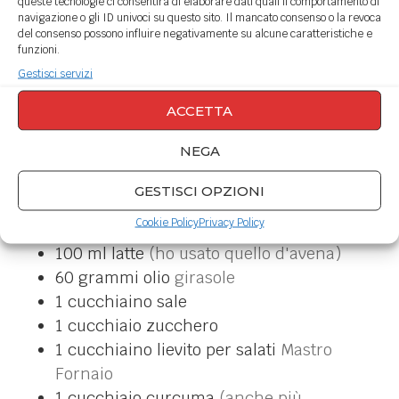
queste tecnologie ci consentirà di elaborare dati quali il comportamento di
navigazione o gli ID univoci su questo sito. Il mancato consenso o la revoca
del consenso possono influire negativamente su alcune caratteristiche e
PORZIONI
funzioni.
12
muffin
Gestisci servizi
ACCETTA
INGREDIENTI
NEGA
2
uova
230
grammi
farina
GESTISCI OPZIONI
1/2
zucchina
Cookie Policy
Privacy Policy
50
grammi
provola piccante
100
ml
latte
(ho usato quello d'avena)
60
grammi
olio
girasole
1
cucchiaino
sale
1
cucchiaio
zucchero
1
cucchiaino
lievito per salati
Mastro
Fornaio
1
cucchiaio
curcuma
(anche più,