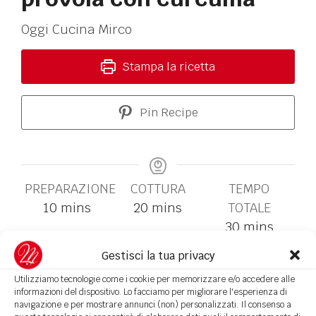
Oggi Cucina Mirco
Stampa la ricetta
Pin Recipe
PREPARAZIONE
COTTURA
TEMPO
10
mins
20
mins
TOTALE
30
mins
Gestisci la tua privacy
Utilizziamo tecnologie come i cookie per memorizzare e/o accedere alle
COURSE
CUISINE
informazioni del dispositivo. Lo facciamo per migliorare l'esperienza di
Antipasti, Contorni
Italiana
navigazione e per mostrare annunci (non) personalizzati. Il consenso a