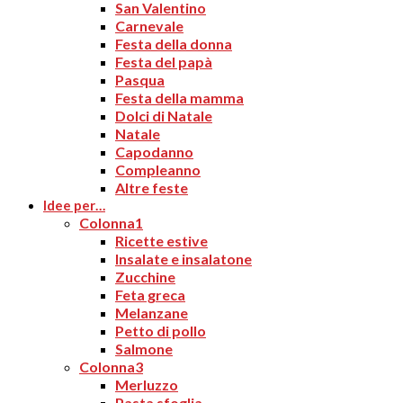
San Valentino
Carnevale
Festa della donna
Festa del papà
Pasqua
Festa della mamma
Dolci di Natale
Natale
Capodanno
Compleanno
Altre feste
Idee per…
Colonna1
Ricette estive
Insalate e insalatone
Zucchine
Feta greca
Melanzane
Petto di pollo
Salmone
Colonna3
Merluzzo
Pasta sfoglia