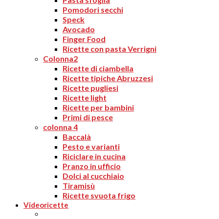
Pomodori secchi
Speck
Avocado
Finger Food
Ricette con pasta Verrigni
Colonna2
Ricette di ciambella
Ricette tipiche Abruzzesi
Ricette pugliesi
Ricette light
Ricette per bambini
Primi di pesce
colonna 4
Baccalà
Pesto e varianti
Riciclare in cucina
Pranzo in ufficio
Dolci al cucchiaio
Tiramisù
Ricette svuota frigo
Videoricette