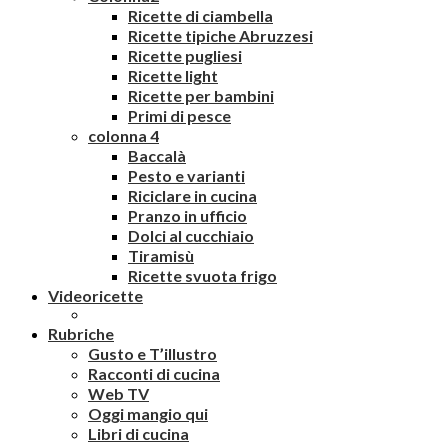
Ricette di ciambella
Ricette tipiche Abruzzesi
Ricette pugliesi
Ricette light
Ricette per bambini
Primi di pesce
colonna 4
Baccalà
Pesto e varianti
Riciclare in cucina
Pranzo in ufficio
Dolci al cucchiaio
Tiramisù
Ricette svuota frigo
Videoricette
Rubriche
Gusto e T’illustro
Racconti di cucina
Web TV
Oggi mangio qui
Libri di cucina