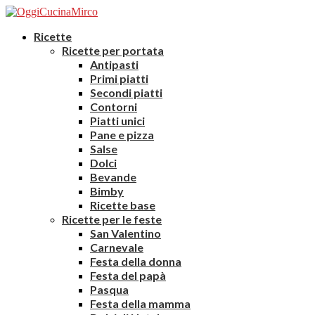
Ricette
Ricette per portata
Antipasti
Primi piatti
Secondi piatti
Contorni
Piatti unici
Pane e pizza
Salse
Dolci
Bevande
Bimby
Ricette base
Ricette per le feste
San Valentino
Carnevale
Festa della donna
Festa del papà
Pasqua
Festa della mamma