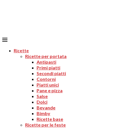
Ricette
Ricette per portata
Antipasti
Primi piatti
Secondi piatti
Contorni
Piatti unici
Pane e pizza
Salse
Dolci
Bevande
Bimby
Ricette base
Ricette per le feste