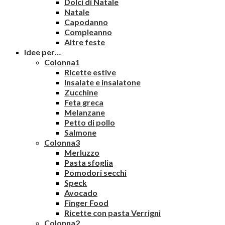
Dolci di Natale
Natale
Capodanno
Compleanno
Altre feste
Idee per…
Colonna1
Ricette estive
Insalate e insalatone
Zucchine
Feta greca
Melanzane
Petto di pollo
Salmone
Colonna3
Merluzzo
Pasta sfoglia
Pomodori secchi
Speck
Avocado
Finger Food
Ricette con pasta Verrigni
Colonna2