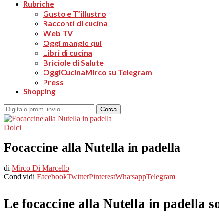
Rubriche
Gusto e T’illustro
Racconti di cucina
Web TV
Oggi mangio qui
Libri di cucina
Briciole di Salute
OggiCucinaMirco su Telegram
Press
Shopping
Cerca
Dolci
Focaccine alla Nutella in padella
di
Mirco Di Marcello
Condividi
Facebook
Twitter
Pinterest
Whatsapp
Telegram
Le focaccine alla Nutella in padella 