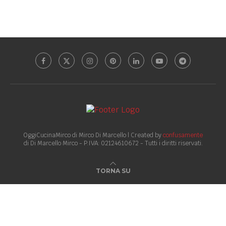
OggiCucinaMirco di Mirco Di Marcello | Created by
confusamente
di Di Marcello Mirco - P.IVA: 02124610672 - Tutti i diritti riservati.
TORNA SU