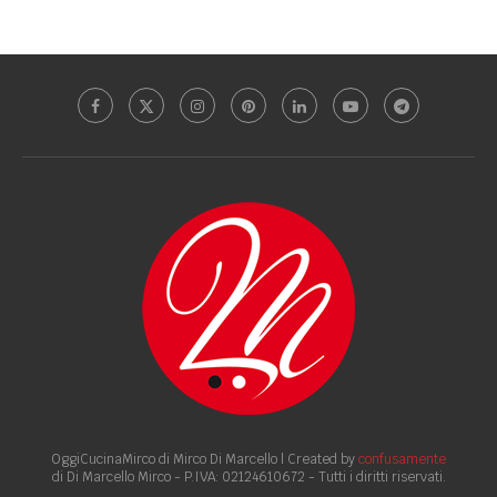
OggiCucinaMirco di Mirco Di Marcello | Created by
confusamente
di Di Marcello Mirco - P.IVA: 02124610672 - Tutti i diritti riservati.