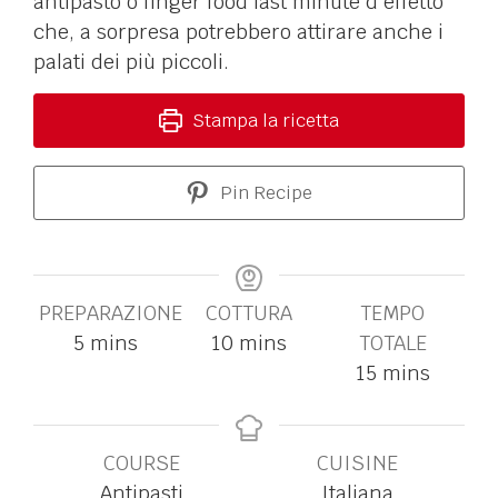
antipasto o finger food last minute d'effetto
che, a sorpresa potrebbero attirare anche i
palati dei più piccoli.
Stampa la ricetta
Pin Recipe
PREPARAZIONE
COTTURA
TEMPO
5
mins
10
mins
TOTALE
15
mins
COURSE
CUISINE
Antipasti
Italiana