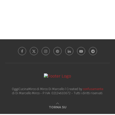
OggiCucinaMirco di Mirco Di Marcello | Created by
confusamente
di Di Marcello Mirco - P.IVA: 02124610672 - Tutti i diritti riservati.
TORNA SU