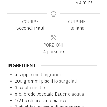
40
mins
COURSE
CUISINE
Secondi Piatti
Italiana
PORZIONI
4
persone
INGREDIENTI
4
seppie
medio/grandi
200
grammi
piselli
io surgelati
3
patate
medie
q.b.
brodo vegetale Bauer
o acqua
1/2
bicchiere
vino bianco
2
bicchieri
passata di pomodoro
o