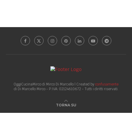
OggiCucinaMirco di Mirco Di Marcello | Created by
confusamente
di Di Marcello Mirco - P.IVA: 02124610672 - Tutti i diritti riservati.
TORNA SU