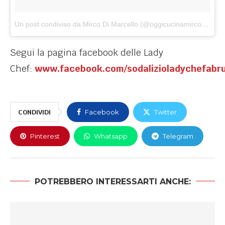
Un post condiviso da Mirco Di Marcello (@oggicucinamirco)
in dat
Segui la pagina facebook delle Lady
Chef:
www.facebook.com/sodalizioladychefabru
CONDIVIDI
Facebook
Twitter
Pinterest
Whatsapp
Telegram
POTREBBERO INTERESSARTI ANCHE: