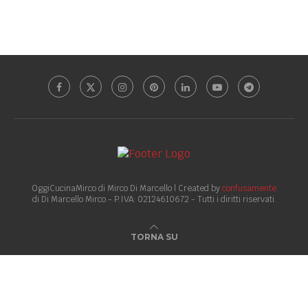
OggiCucinaMirco di Mirco Di Marcello | Created by
confusamente
di Di Marcello Mirco - P.IVA: 02124610672 - Tutti i diritti riservati.
TORNA SU