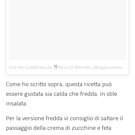
Una foto pubblicata da
Mirco Di Marcello (@oggicucinamirco)
in
Come ho scritto sopra, questa ricetta può
essere gustata sia calda che fredda, in stile
insalata.
Per la versione fredda vi consiglio di saltare il
passaggio della crema di zucchine e feta