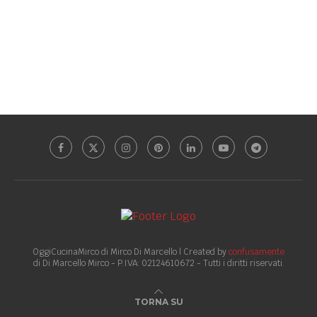
OggiCucinaMirco di Mirco Di Marcello | Created by
confusamente
di Di Marcello Mirco - P.IVA: 02124610672 - Tutti i diritti riservati.
TORNA SU