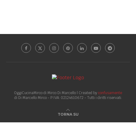
OggiCucinaMirco di Mirco Di Marcello | Created by
confusamente
di Di Marcello Mirco - P.IVA: 02124610672 - Tutti i diritti riservati.
TORNA SU