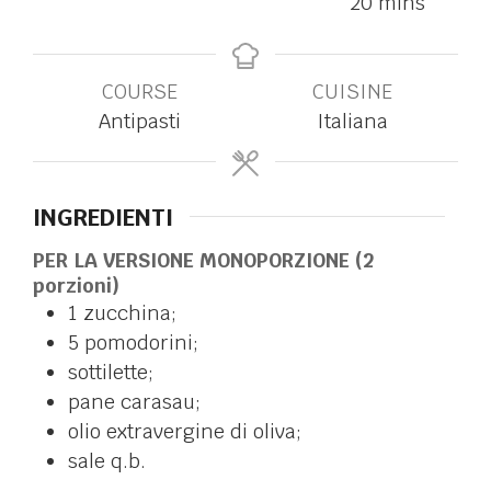
20
mins
COURSE
CUISINE
Antipasti
Italiana
INGREDIENTI
PER LA VERSIONE MONOPORZIONE (2
porzioni)
1
zucchina;
5
pomodorini;
sottilette;
pane carasau;
olio extravergine di oliva;
sale q.b.