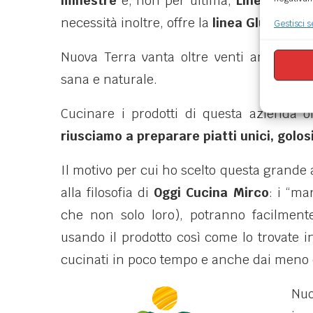
minestre
e, non per ultima,
LineaBio
, de
necessità inoltre, offre la
linea Gluten Fre
Gestisci s
Nuova Terra vanta oltre venti anni di es
sana e naturale.
Cucinare i prodotti di questa azienda o
riusciamo a preparare piatti unici, golosi
Il motivo per cui ho scelto questa grande
alla filosofia di
Oggi Cucina Mirco
: i “ma
che non solo loro), potranno facilment
usando il prodotto così come lo trovate 
cucinati in poco tempo e anche dai meno 
Nuo