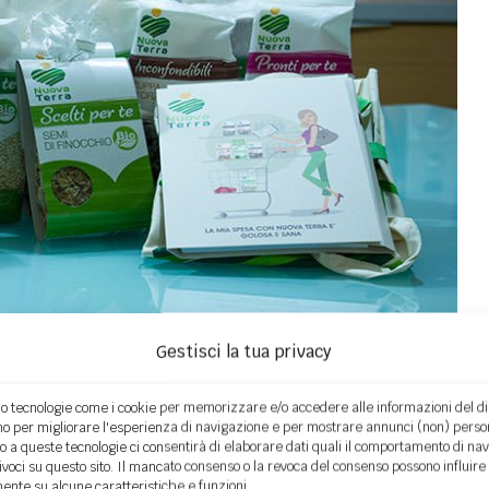
Gestisci la tua privacy
esta grande azienda fiorentina che, dal 1989
o tecnologie come i cookie per memorizzare e/o accedere alle informazioni del dis
e un’alimentazione naturale offrendo un gusto
o per migliorare l'esperienza di navigazione e per mostrare annunci (non) person
o a queste tecnologie ci consentirà di elaborare dati quali il comportamento di na
A vanno dai
cereali
ai
legumi
, dalle
zuppe
alle
nivoci su questo sito. Il mancato consenso o la revoca del consenso possono influire
nte su alcune caratteristiche e funzioni.