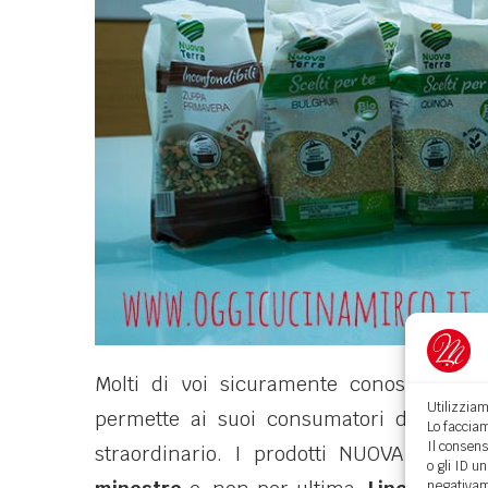
Molti di voi sicuramente conoscono qu
Utilizziam
permette ai suoi consumatori di seguir
Lo facciam
Il consens
straordinario. I prodotti NUOVA TERR
o gli ID u
negativame