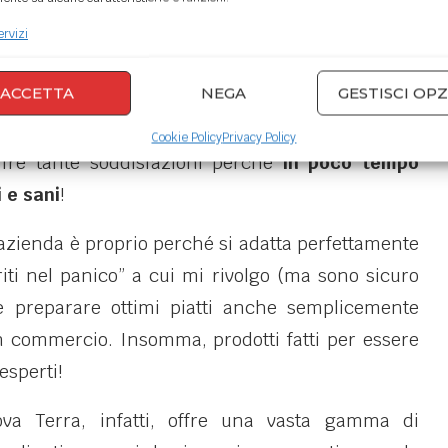
dicata ad uno stile di vita sostenibile. Per chi ha
e
.
ervizi
perienza, tradizione e gusto nell’alimentazione
ACCETTA
NEGA
GESTISCI OPZ
Cookie Policy
Privacy Policy
ffre tante soddisfazioni perché
in poco tempo
 e sani
!
 azienda è proprio perché si adatta perfettamente
riti nel panico” a cui mi rivolgo (ma sono sicuro
e preparare ottimi piatti anche semplicemente
in commercio. Insomma, prodotti fatti per essere
esperti!
va Terra, infatti, offre una vasta gamma di