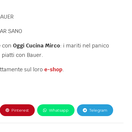
BAUER
IAR SANO
e con
Oggi Cucina Mirco
: i mariti nel panico
 piatti con Bauer.
ettamente sul loro
e-shop
.
Pinterest
Whatsapp
Telegram