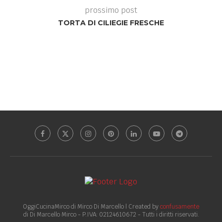
prossimo post
TORTA DI CILIEGIE FRESCHE
OggiCucinaMirco di Mirco Di Marcello | Created by
confusamente
di Di Marcello Mirco - P.IVA: 02124610672 - Tutti i diritti riservati.