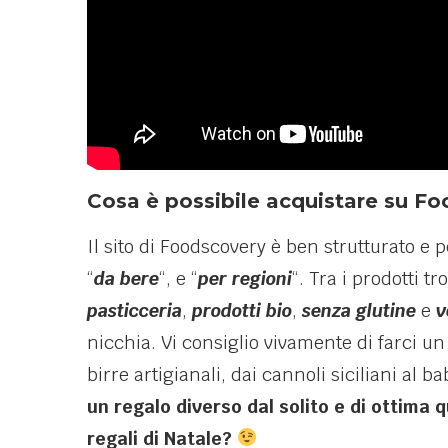
Cosa è possibile acquistare su F
Il sito di Foodscovery è ben strutturato e 
“
da bere
“, e “
per regioni
“. Tra i prodotti 
pasticceria
,
prodotti bio
,
senza glutine
e
v
nicchia. Vi consiglio vivamente di farci un 
birre artigianali, dai cannoli siciliani al b
un regalo diverso dal solito e di ottima q
regali di Natale?