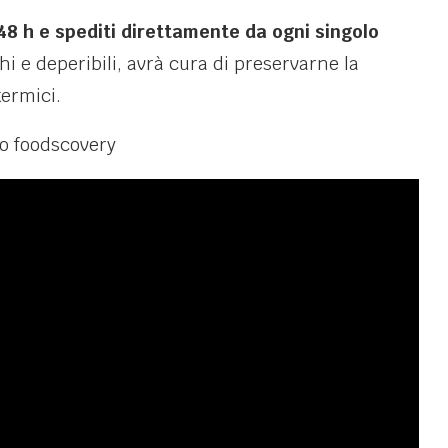
48 h e spediti direttamente da ogni singolo
hi e deperibili, avrà cura di preservarne la
termici.