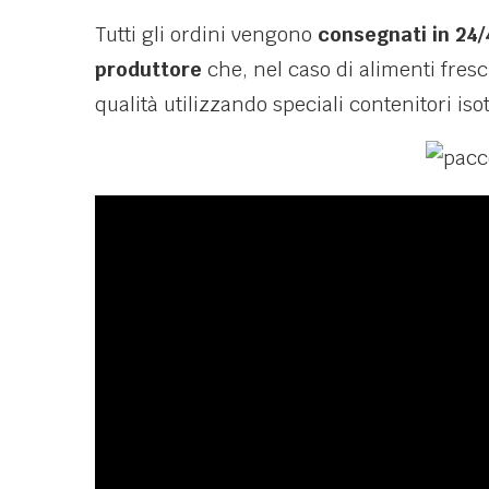
Tutti gli ordini vengono
consegnati in 24/
produttore
che, nel caso di alimenti fresc
qualità utilizzando speciali contenitori iso