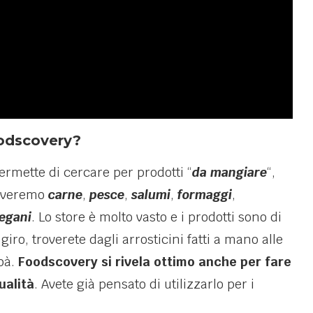
oodscovery?
permette di cercare per prodotti “
da mangiare
“,
troveremo
carne
,
pesce
,
salumi
,
formaggi
,
egani
. Lo store è molto vasto e i prodotti sono di
giro, troverete dagli arrosticini fatti a mano alle
abà.
Foodscovery si rivela ottimo anche per fare
ualità
. Avete già pensato di utilizzarlo per i