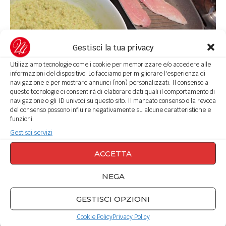
Gestisci la tua privacy
Utilizziamo tecnologie come i cookie per memorizzare e/o accedere alle
informazioni del dispositivo. Lo facciamo per migliorare l'esperienza di
navigazione e per mostrare annunci (non) personalizzati. Il consenso a
queste tecnologie ci consentirà di elaborare dati quali il comportamento di
navigazione o gli ID univoci su questo sito. Il mancato consenso o la revoca
Tagliamo le fettine di pollo la listeralle e
del consenso possono influire negativamente su alcune caratteristiche e
mescoliamole con il bulghur e pesto.
funzioni.
Gestisci servizi
ACCETTA
NEGA
GESTISCI OPZIONI
Cookie Policy
Privacy Policy