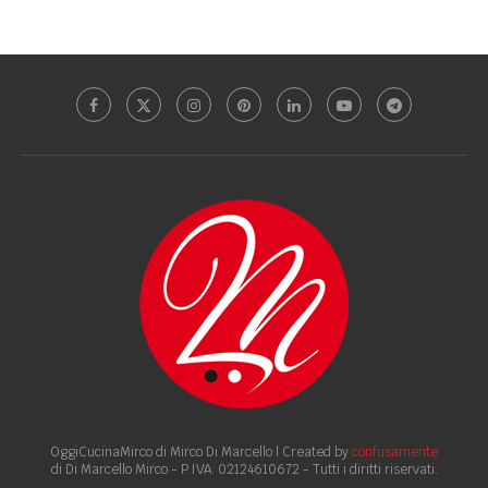
OggiCucinaMirco di Mirco Di Marcello | Created by
confusamente
di Di Marcello Mirco - P.IVA: 02124610672 - Tutti i diritti riservati.