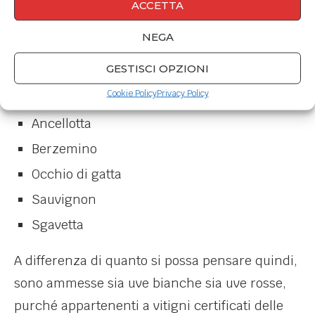
ACCETTA
appartengono a vitigni tipicamente Modenesi
NEGA
quali:
GESTISCI OPZIONI
Trebbiano (ogni varietà e cloni)
Cookie Policy
Privacy Policy
Lambrusco (ogni varietà e cloni)
Ancellotta
Berzemino
Occhio di gatta
Sauvignon
Sgavetta
A differenza di quanto si possa pensare quindi,
sono ammesse sia uve bianche sia uve rosse,
purché appartenenti a vitigni certificati delle