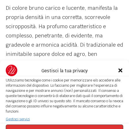
Di colore bruno carico e lucente, manifesta la
propria densità in una corretta, scorrevole
sciropposità. Ha profumo caratteristico e
complesso, penetrante, di evidente, ma
gradevole e armonica acidità. Di tradizionale ed
inimitabile sapore dolce ed agro, ben
equilibrato, si offre generosamente pieno,
Gestisci la tua privacy
sapido con sfumature vellutate in accordo con i
Utilizziamo tecnologie come i cookie per memorizzare e/o accedere alle
caratteri olfattivi che gli sono propri.
informazioni del dispositivo. Lo facciamo per migliorare l'esperienza di
navigazione e per mostrare annunci (non) personalizzati. Il consenso a
Le uve utilizzate dall’Acetaia Malagoli
queste tecnologie ci consentirà di elaborare dati quali il comportamento di
navigazione o gli ID univoci su questo sito. Il mancato consenso o la revoca
del consenso possono influire negativamente su alcune caratteristiche e
Ammesse e riconosciute per la produzione
funzioni.
dell’aceto balsamico Tradizionale di Modena
Gestisci servizi
D.O.P. da Disciplinare di produzione