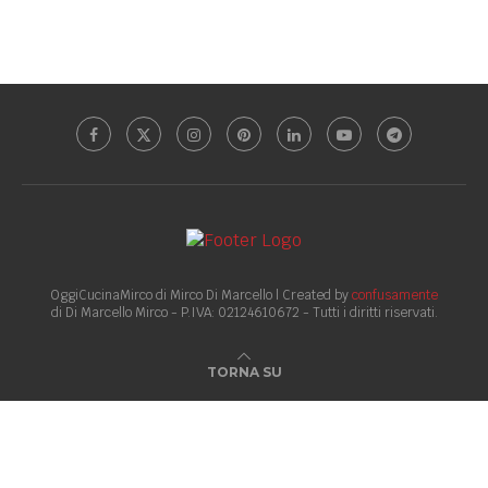
OggiCucinaMirco di Mirco Di Marcello | Created by
confusamente
di Di Marcello Mirco - P.IVA: 02124610672 - Tutti i diritti riservati.
TORNA SU