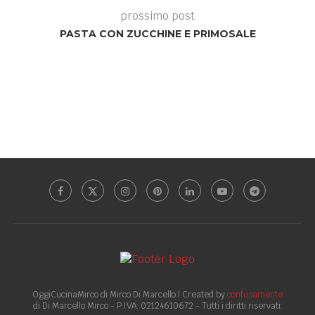
prossimo post
PASTA CON ZUCCHINE E PRIMOSALE
OggiCucinaMirco di Mirco Di Marcello | Created by
confusamente
di Di Marcello Mirco - P.IVA: 02124610672 - Tutti i diritti riservati.