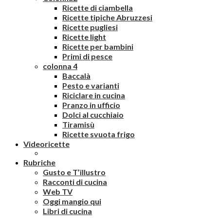
Ricette di ciambella
Ricette tipiche Abruzzesi
Ricette pugliesi
Ricette light
Ricette per bambini
Primi di pesce
colonna 4
Baccalà
Pesto e varianti
Riciclare in cucina
Pranzo in ufficio
Dolci al cucchiaio
Tiramisù
Ricette svuota frigo
Videoricette
Rubriche
Gusto e T’illustro
Racconti di cucina
Web TV
Oggi mangio qui
Libri di cucina