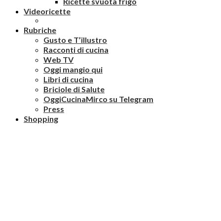
Ricette svuota frigo
Videoricette
Rubriche
Gusto e T’illustro
Racconti di cucina
Web TV
Oggi mangio qui
Libri di cucina
Briciole di Salute
OggiCucinaMirco su Telegram
Press
Shopping