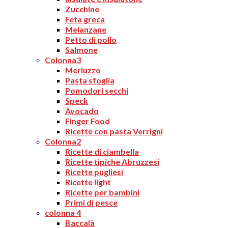
Zucchine
Feta greca
Melanzane
Petto di pollo
Salmone
Colonna3
Merluzzo
Pasta sfoglia
Pomodori secchi
Speck
Avocado
Finger Food
Ricette con pasta Verrigni
Colonna2
Ricette di ciambella
Ricette tipiche Abruzzesi
Ricette pugliesi
Ricette light
Ricette per bambini
Primi di pesce
colonna 4
Baccalà