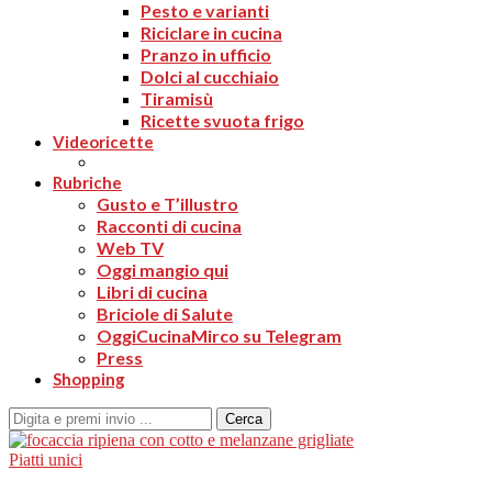
Pesto e varianti
Riciclare in cucina
Pranzo in ufficio
Dolci al cucchiaio
Tiramisù
Ricette svuota frigo
Videoricette
Rubriche
Gusto e T’illustro
Racconti di cucina
Web TV
Oggi mangio qui
Libri di cucina
Briciole di Salute
OggiCucinaMirco su Telegram
Press
Shopping
Cerca
Piatti unici