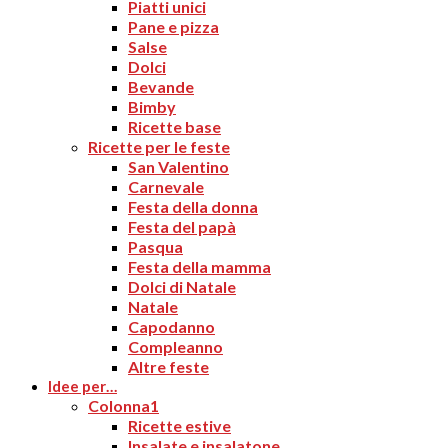
Piatti unici
Pane e pizza
Salse
Dolci
Bevande
Bimby
Ricette base
Ricette per le feste
San Valentino
Carnevale
Festa della donna
Festa del papà
Pasqua
Festa della mamma
Dolci di Natale
Natale
Capodanno
Compleanno
Altre feste
Idee per…
Colonna1
Ricette estive
Insalate e insalatone