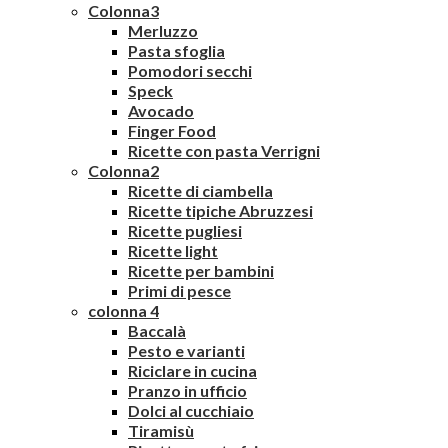
Colonna3
Merluzzo
Pasta sfoglia
Pomodori secchi
Speck
Avocado
Finger Food
Ricette con pasta Verrigni
Colonna2
Ricette di ciambella
Ricette tipiche Abruzzesi
Ricette pugliesi
Ricette light
Ricette per bambini
Primi di pesce
colonna 4
Baccalà
Pesto e varianti
Riciclare in cucina
Pranzo in ufficio
Dolci al cucchiaio
Tiramisù