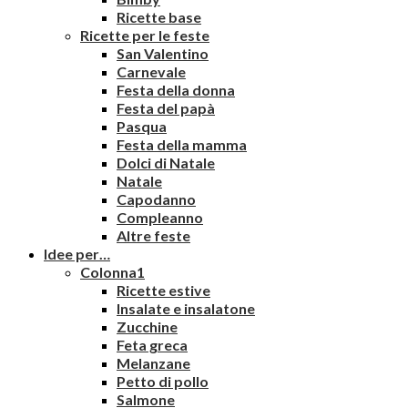
Ricette base
Ricette per le feste
San Valentino
Carnevale
Festa della donna
Festa del papà
Pasqua
Festa della mamma
Dolci di Natale
Natale
Capodanno
Compleanno
Altre feste
Idee per…
Colonna1
Ricette estive
Insalate e insalatone
Zucchine
Feta greca
Melanzane
Petto di pollo
Salmone