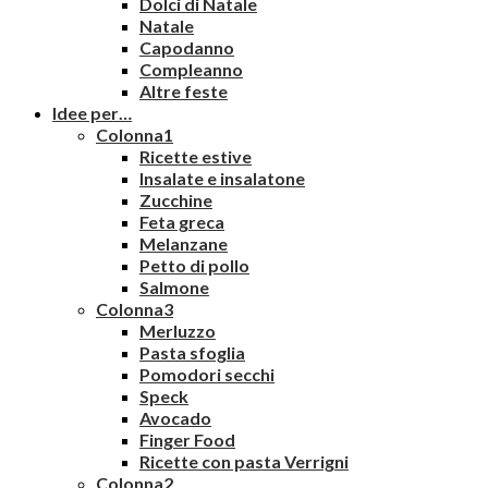
Dolci di Natale
Natale
Capodanno
Compleanno
Altre feste
Idee per…
Colonna1
Ricette estive
Insalate e insalatone
Zucchine
Feta greca
Melanzane
Petto di pollo
Salmone
Colonna3
Merluzzo
Pasta sfoglia
Pomodori secchi
Speck
Avocado
Finger Food
Ricette con pasta Verrigni
Colonna2