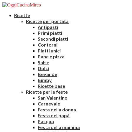
Ricette
Ricette per portata
Antipasti
Primi piatti
Secondi piatti
Contorni
Piatti unici
Pane e pizza
Salse
Dolci
Bevande
Bimby
Ricette base
Ricette per le feste
San Valentino
Carnevale
Festa della donna
Festa del papà
Pasqua
Festa della mamma