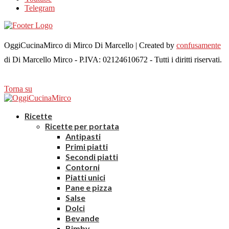
Telegram
OggiCucinaMirco di Mirco Di Marcello | Created by
confusamente
di Di Marcello Mirco - P.IVA: 02124610672 - Tutti i diritti riservati.
Torna su
Ricette
Ricette per portata
Antipasti
Primi piatti
Secondi piatti
Contorni
Piatti unici
Pane e pizza
Salse
Dolci
Bevande
Bimby