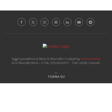
OggiCucinaMirco di Mirco Di Marcello | Created by
confusamente
di Di Marcello Mirco - P.IVA: 02124610672 - Tutti i diritti riservati.
TORNA SU