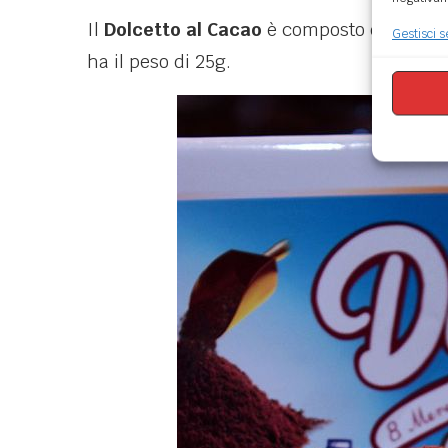
Il
Dolcetto al Cacao
è composto da soffice
Gestisci s
ha il peso di 25g.