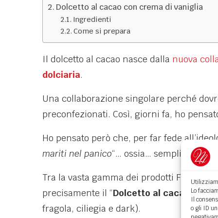
Dolcetto al cacao con crema di vaniglia
Ingredienti
Come si prepara
Il dolcetto al cacao nasce dalla
nuova coll
dolciaria
.
Una collaborazione singolare perché dovrò
preconfezionati. Così, giorni fa, ho pensat
Ho pensato però che, per far fede all’ideol
mariti nel panico
“… ossia… semplice, veloc
Tra la vasta gamma dei prodotti Freddi ho 
Utilizziam
Lo facciam
precisamente il “
Dolcetto al cacao
” (dell
Il consens
fragola, ciliegia e dark).
o gli ID u
negativame