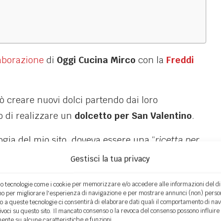
aborazione
di
Oggi Cucina Mirco
con la
Freddi
 creare nuovi dolci partendo dai loro
o di realizzare un
dolcetto per San Valentino
.
ogia del mio sito, doveva essere una “
ricetta per
e… ma d’effetto.
Gestisci la tua privacy
scelto la linea di merendine “
Dolcetto
“, più
o tecnologie come i cookie per memorizzare e/o accedere alle informazioni del dis
o per migliorare l'esperienza di navigazione e per mostrare annunci (non) person
a stessa linea trovate anche i gusti albicocca,
o a queste tecnologie ci consentirà di elaborare dati quali il comportamento di na
nivoci su questo sito. Il mancato consenso o la revoca del consenso possono influire
nte su alcune caratteristiche e funzioni.