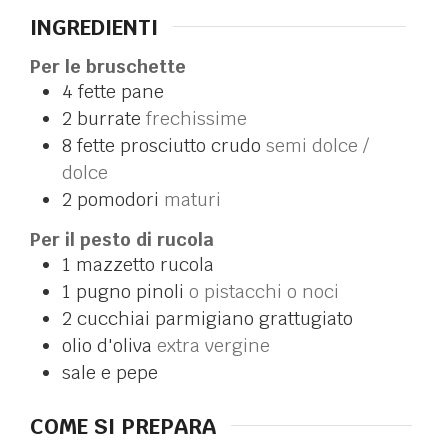
INGREDIENTI
Per le bruschette
4
fette
pane
2
burrate
frechissime
8
fette
prosciutto crudo
semi dolce /
dolce
2
pomodori
maturi
Per il pesto di rucola
1
mazzetto
rucola
1
pugno
pinoli
o pistacchi o noci
2
cucchiai
parmigiano grattugiato
olio d'oliva
extra vergine
sale e pepe
COME SI PREPARA