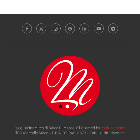
OggiCucinaMirco di Mirco Di Marcello | Created by
confusamente
di Di Marcello Mirco - P.IVA: 02124610672 - Tutti i diritti riservati.