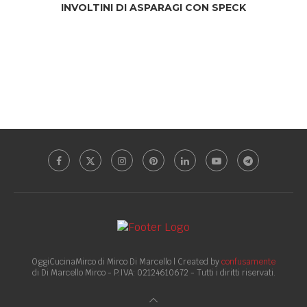
INVOLTINI DI ASPARAGI CON SPECK
OggiCucinaMirco di Mirco Di Marcello | Created by
confusamente
di Di Marcello Mirco - P.IVA: 02124610672 - Tutti i diritti riservati.