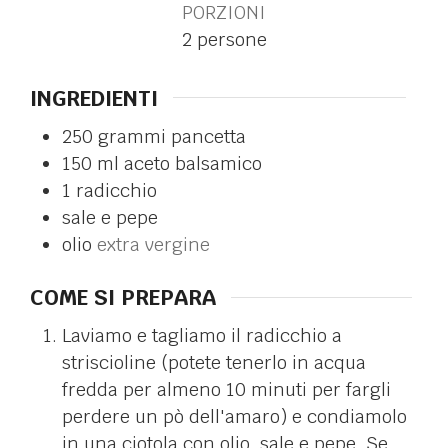
PORZIONI
2
persone
INGREDIENTI
250
grammi
pancetta
150
ml
aceto balsamico
1
radicchio
sale e pepe
olio
extra vergine
COME SI PREPARA
Laviamo e tagliamo il radicchio a
striscioline (potete tenerlo in acqua
fredda per almeno 10 minuti per fargli
perdere un pò dell'amaro) e condiamolo
in una ciotola con olio, sale e pepe. Se