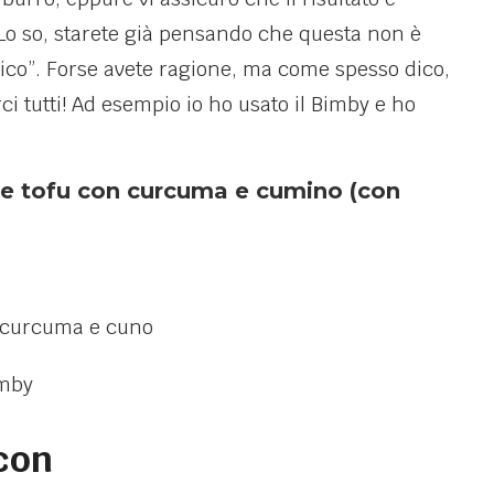
 Lo so, starete già pensando che questa non è
nico”. Forse avete ragione, ma come spesso dico,
ci tutti! Ad esempio io ho usato il Bimby e ho
 e tofu con curcuma e cumino (con
 con