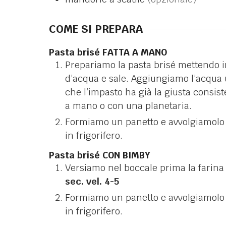
COME SI PREPARA
Pasta brisé FATTA A MANO
Prepariamo la pasta brisé mettendo in 
d’acqua e sale. Aggiungiamo l’acqua 
che l’impasto ha già la giusta cons
a mano o con una planetaria.
Formiamo un panetto e avvolgiamolo n
in frigorifero.
Pasta brisé CON BIMBY
Versiamo nel boccale prima la farina e
sec. vel. 4-5
Formiamo un panetto e avvolgiamolo n
in frigorifero.