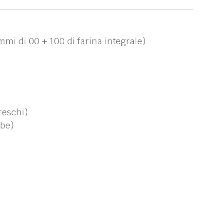
mi di 00 + 100 di farina integrale)
reschi)
rbe)