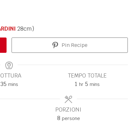
RDINI
28cm)
Pin Recipe
COTTURA
TEMPO TOTALE
35
1
5
mins
hr
mins
PORZIONI
8
persone