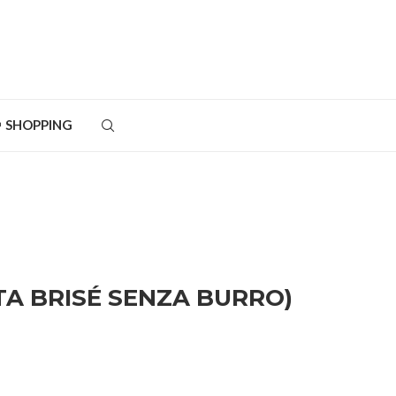
SHOPPING
TA BRISÉ SENZA BURRO)