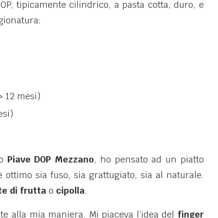
P, tipicamente cilindrico, a pasta cotta, duro, e
agionatura:
> 12 mesi)
si)
mo
Piave DOP Mezzano
, ho pensato ad un piatto
ottimo sia fuso, sia grattugiato, sia al naturale.
e di frutta
o
cipolla
.
nte alla mia maniera. Mi piaceva l’idea del
finger