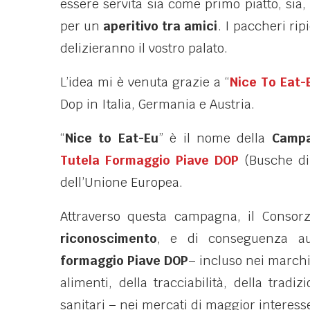
essere servita sia come primo piatto, sia,
per un
aperitivo tra amici
. I paccheri ri
delizieranno il vostro palato.
L’idea mi è venuta grazie a “
Nice To Eat-
Dop in Italia, Germania e Austria.
“
Nice to Eat-Eu
” è il nome della
Campa
Tutela Formaggio Piave DOP
(Busche di 
dell’Unione Europea.
Attraverso questa campagna, il Consor
riconoscimento
, e di conseguenza au
formaggio Piave DOP
– incluso nei marchi 
alimenti, della tracciabilità, della tradiz
sanitari – nei mercati di maggior interesse